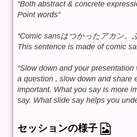
“Both abstract & concrete express
Point words”
“Comic sansはつかったアカ
This sentence is made of comic sa
“Slow down and your presentation
a question , slow down and share 
important. What you say is more im
say. What slide say helps you und
セッションの様子